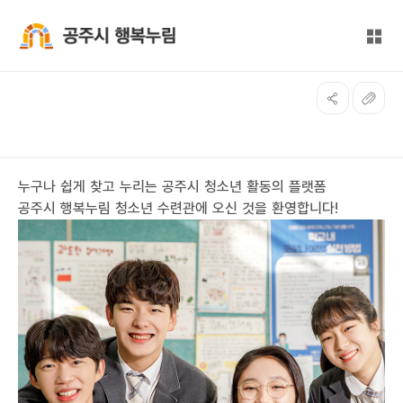
본문 바로가기
대메뉴 바로가기
전체
공주시 행복누림
누구나 쉽게 찾고 누리는 공주시 청소년 활동의 플랫폼
공주시
행복누림 청소년 수련관
에
오신 것을 환영합니다!