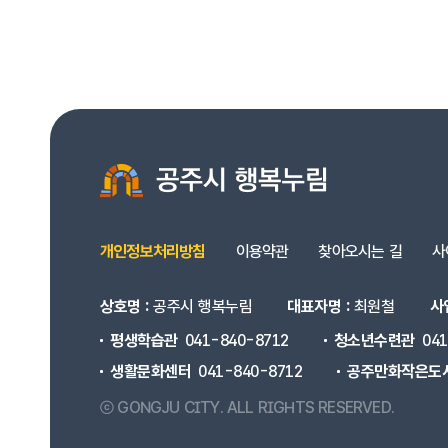
개인정보처리방침
이용약관
찾아오시는 길
사
상호명 :
공주시 행복누림
대표자명 :
최원철
사
평생학습관
041-840-8712
청소년수련관
04
생활문화센터
041-840-8712
공주만화작은도
ⓒ GONGJU CITY.
ALL RIGHTS RESERVED.