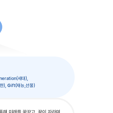
neration(세대),
한),
G
ift(재능,선물)
통해 미래를 꿈꾸고,
꿈이 자라며,