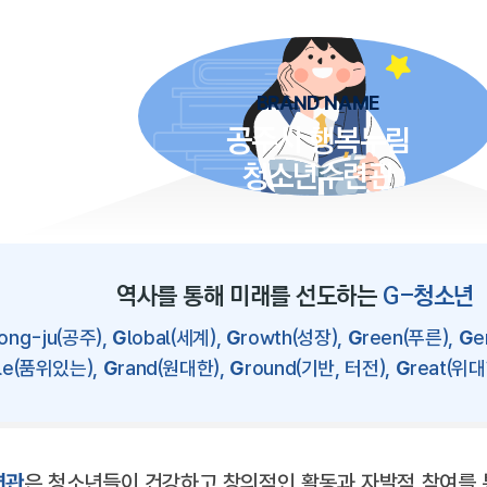
BRAND NAME
공주시 행복누림
청소년수련관
역사를 통해 미래를 선도하는
G-청소년
ong-ju(공주),
G
lobal(세계),
G
rowth(성장),
G
reen(푸른),
G
e
tle(품위있는),
G
rand(원대한),
G
round(기반, 터전),
G
reat(위대
련관
은 청소년들이 건강하고 창의적인 활동과 자발적 참여를 