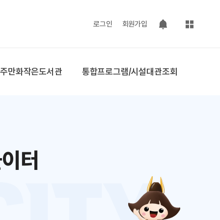
사이트맵
로그인
회원가입
팝업 열기
공주만화작은도서관
통합프로그램/시설대관조회
놀이터