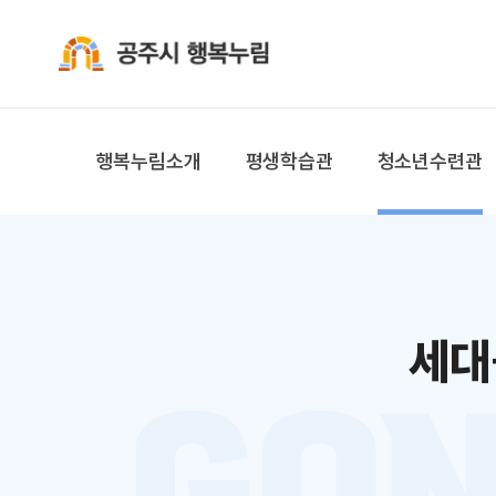
공주시 행복누림
행복누림소개
평생학습관
청소년수련관
세대