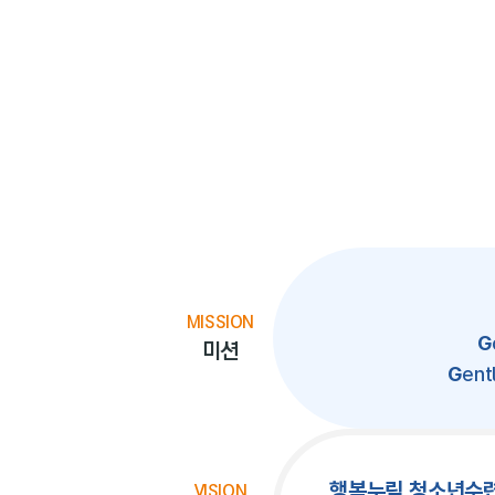
MISSION
G
미션
G
en
행복누림 청소년수
VISION