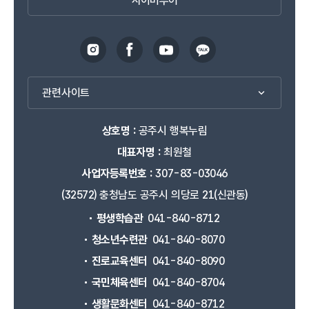
사이버투어
관련사이트
상호명 :
공주시 행복누림
대표자명 :
최원철
사업자등록번호 :
307-83-03046
(32572) 충청남도 공주시 의당로 21(신관동)
평생학습관
041-840-8712
청소년수련관
041-840-8070
진로교육센터
041-840-8090
국민체육센터
041-840-8704
생활문화센터
041-840-8712