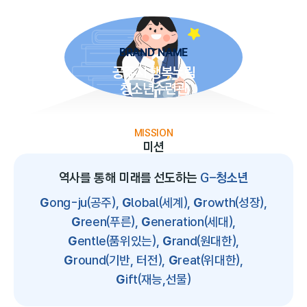
BRAND NAME
공주시 행복누림
청소년수련관
MISSION
미션
역사를 통해 미래를 선도하는
G-청소년
G
ong-ju(공주),
G
lobal(세계),
G
rowth(성장),
G
reen(푸른),
G
eneration(세대),
G
entle(품위있는),
G
rand(원대한),
G
round(기반, 터전),
G
reat(위대한),
G
ift(재능,선물)