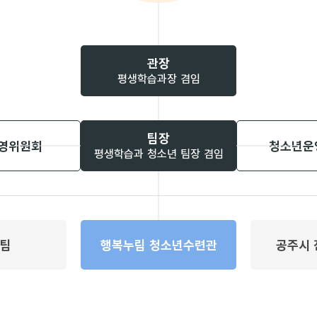
관장
평생학습과장 겸임
팀장
영위원회​
청소년운
평생학습과 청소년 팀장 겸임
팀​
행복누림 청소년수련관
공주시