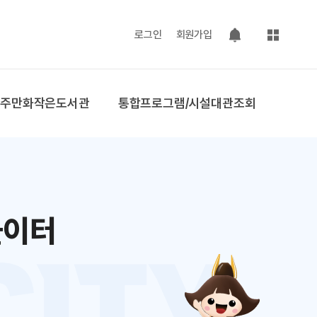
사이트맵
로그인
회원가입
팝업 열기
공주만화작은도서관
통합프로그램/시설대관조회
놀이터