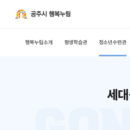
공주시 행복누림
행복누림소개
평생학습관
청소년수련관
세대