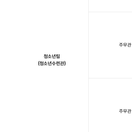
주무관
청소년팀
(청소년수련관)
주무관