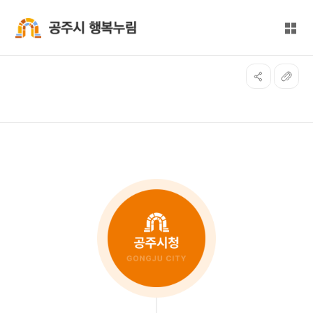
본문 바로가기
대메뉴 바로가기
전체
공주시 행복누림