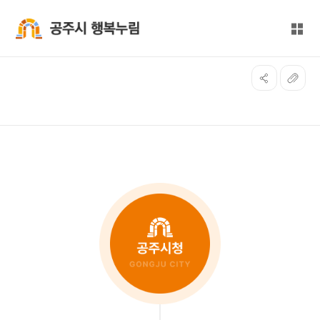
본문 바로가기
대메뉴 바로가기
전체
공주시 행복누림