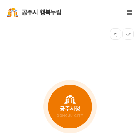
본문 바로가기
대메뉴 바로가기
전체
공주시 행복누림