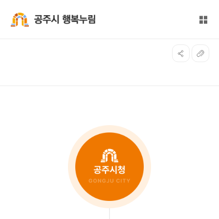
본문 바로가기
대메뉴 바로가기
전체
공주시 행복누림