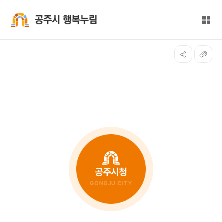
본문 바로가기
대메뉴 바로가기
전체
공주시 행복누림