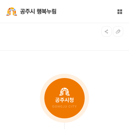
본문 바로가기
대메뉴 바로가기
전체
공주시 행복누림