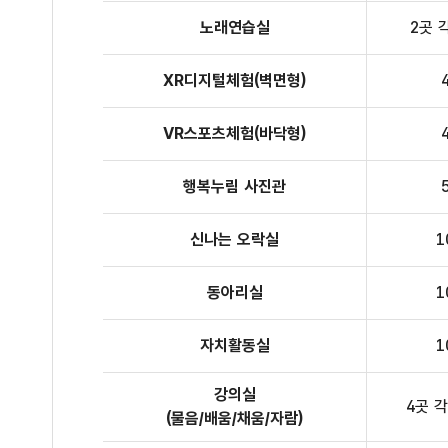
노래연습실
2곳 
XR디지털체험(벽면형)
VR스포츠체험(바닥형)
행복누림 사진관
신나는 오락실
1
동아리실
1
자치활동실
1
강의실
4곳 각
(물음/배움/채움/자람)