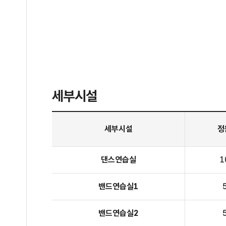
세부시설
4층 청소년수련관 세부시설
세부시설
정
댄스연습실
1
밴드연습실1
밴드연습실2