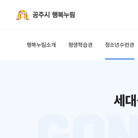
공주시 행복누림
행복누림소개
평생학습관
청소년수련관
세대