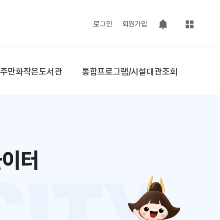
사이트맵
로그인
회원가입
팝업 열기
공주만화작은도서관
통합프로그램/시설대관조회
놀이터