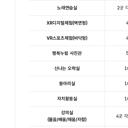
노래연습실
2곳 
XR디지털체험(벽면형)
VR스포츠체험(바닥형)
행복누림 사진관
신나는 오락실
1
동아리실
1
자치활동실
1
강의실
4곳 각
(물음/배움/채움/자람)