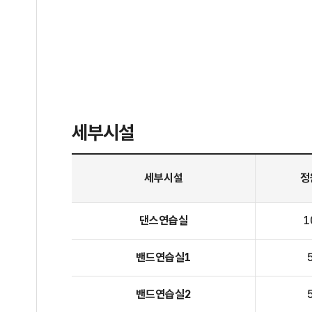
세부시설
4층 청소년수련관 세부시설
세부시설
정
댄스연습실
1
밴드연습실1
밴드연습실2