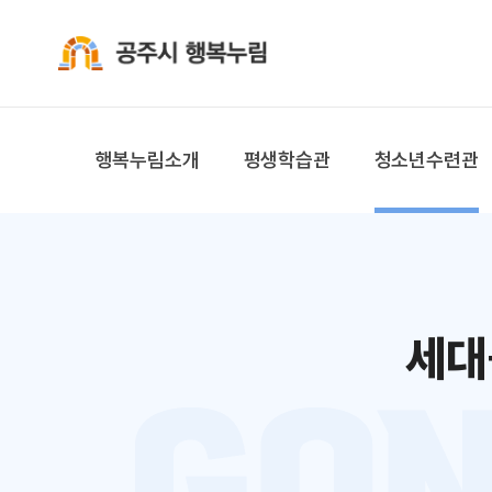
공주시 행복누림
행복누림소개
평생학습관
청소년수련관
세대