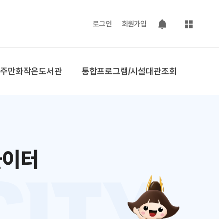
사이트맵
로그인
회원가입
팝업 열기
공주만화작은도서관
통합프로그램/시설대관조회
놀이터