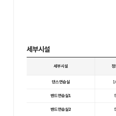
세부시설
4층 청소년수련관 세부시설
세부시설
정
댄스연습실
1
밴드연습실1
밴드연습실2