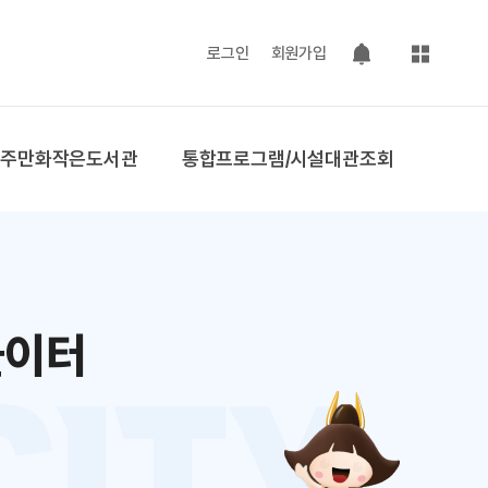
사이트맵
로그인
회원가입
팝업 열기
공주만화작은도서관
통합프로그램/시설대관조회
놀이터