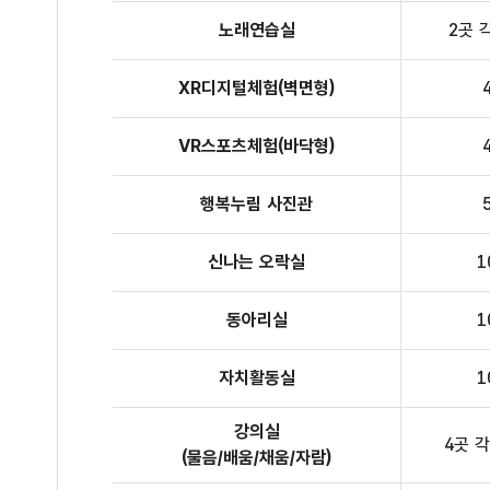
노래연습실
2곳 
XR디지털체험(벽면형)
VR스포츠체험(바닥형)
행복누림 사진관
신나는 오락실
1
동아리실
1
자치활동실
1
강의실
4곳 각
(물음/배움/채움/자람)