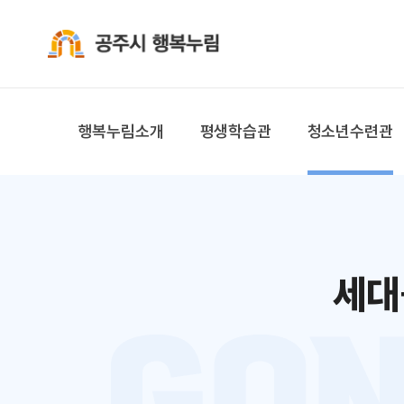
공주시 행복누림
행복누림소개
평생학습관
청소년수련관
세대