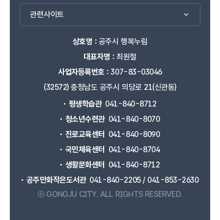
관련사이트
상호명 :
공주시 행복누림
대표자명 :
최원철
사업자등록번호 :
307-83-03046
(32572) 충청남도 공주시 의당로 21(신관동)
평생학습관
041-840-8712
청소년수련관
041-840-8070
진로교육센터
041-840-8090
국민체육센터
041-840-8704
생활문화센터
041-840-8712
공주만화작은도서관
041-840-2205 / 041-853-2630
ⓒ GONGJU CITY.
ALL RIGHTS RESERVED.