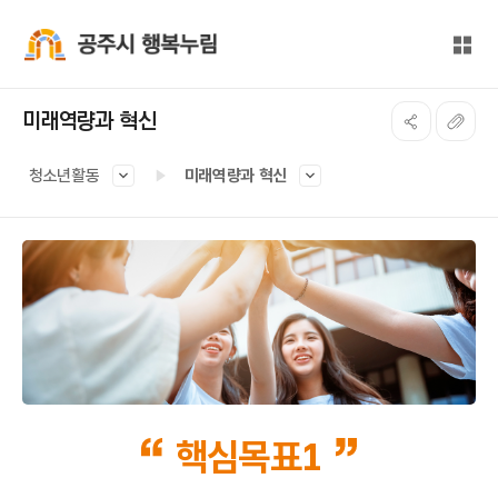
본문 바로가기
대메뉴 바로가기
전체
공주시 행복누림
미래역량과 혁신
청소년활동
미래역량과 혁신
핵심목표1