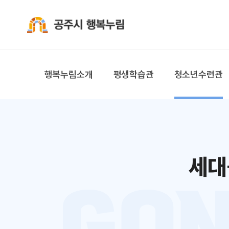
공주시 행복누림
행복누림소개
평생학습관
청소년수련관
세대