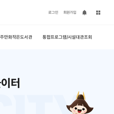
사이트맵
로그인
회원가입
팝업 열기
공주만화작은도서관
통합프로그램/시설대관조회
놀이터