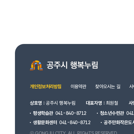
개인정보처리방침
이용약관
찾아오시는 길
사
상호명 :
공주시 행복누림
대표자명 :
최원철
사
평생학습관
041-840-8712
청소년수련관
04
생활문화센터
041-840-8712
공주만화작은도
ⓒ GONGJU CITY.
ALL RIGHTS RESERVED.