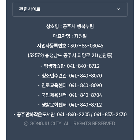
관련사이트
상호명 :
공주시 행복누림
대표자명 :
최원철
사업자등록번호 :
307-83-03046
(32572) 충청남도 공주시 의당로 21(신관동)
평생학습관
041-840-8712
청소년수련관
041-840-8070
진로교육센터
041-840-8090
국민체육센터
041-840-8704
생활문화센터
041-840-8712
공주만화작은도서관
041-840-2205 / 041-853-2630
ⓒ GONGJU CITY.
ALL RIGHTS RESERVED.