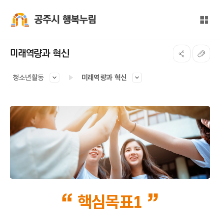
본문 바로가기
대메뉴 바로가기
전체
공주시 행복누림
미래역량과 혁신
청소년활동
미래역량과 혁신
핵심목표1