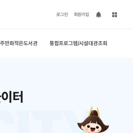
사이트맵
로그인
회원가입
팝업 열기
공주만화작은도서관
통합프로그램/시설대관조회
놀이터