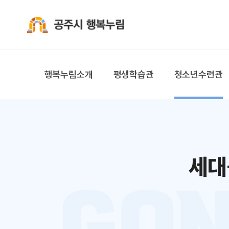
공주시 행복누림
행복누림소개
평생학습관
청소년수련관
세대