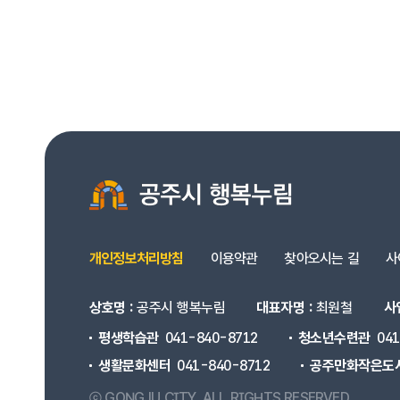
개인정보처리방침
이용약관
찾아오시는 길
사
상호명 :
공주시 행복누림
대표자명 :
최원철
사
평생학습관
041-840-8712
청소년수련관
04
생활문화센터
041-840-8712
공주만화작은도
ⓒ GONGJU CITY.
ALL RIGHTS RESERVED.