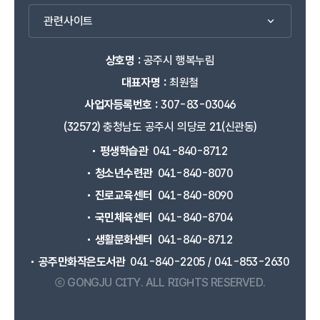
관련사이트
상호명 :
공주시 행복누림
대표자명 :
최원철
사업자등록번호 :
307-83-03046
(32572) 충청남도 공주시 의당로 21(신관동)
평생학습관
041-840-8712
청소년수련관
041-840-8070
진로교육센터
041-840-8090
국민체육센터
041-840-8704
생활문화센터
041-840-8712
공주만화작은도서관
041-840-2205 / 041-853-2630
ⓒ GONGJU CITY.
ALL RIGHTS RESERVED.