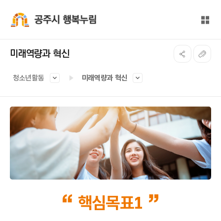
본문 바로가기
대메뉴 바로가기
전체
공주시 행복누림
미래역량과 혁신
청소년활동
미래역량과 혁신
핵심목표1