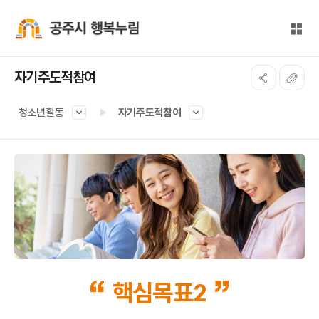
본문 바로가기
대메뉴 바로가기
전체
공주시 행복누림
자기주도적참여
청소년활동
자기주도적참여
핵심목표2