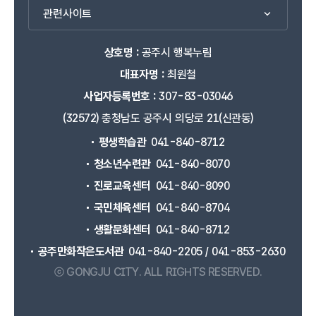
관련사이트
상호명 :
공주시 행복누림
대표자명 :
최원철
사업자등록번호 :
307-83-03046
(32572) 충청남도 공주시 의당로 21(신관동)
평생학습관
041-840-8712
청소년수련관
041-840-8070
진로교육센터
041-840-8090
국민체육센터
041-840-8704
생활문화센터
041-840-8712
공주만화작은도서관
041-840-2205 / 041-853-2630
ⓒ GONGJU CITY.
ALL RIGHTS RESERVED.