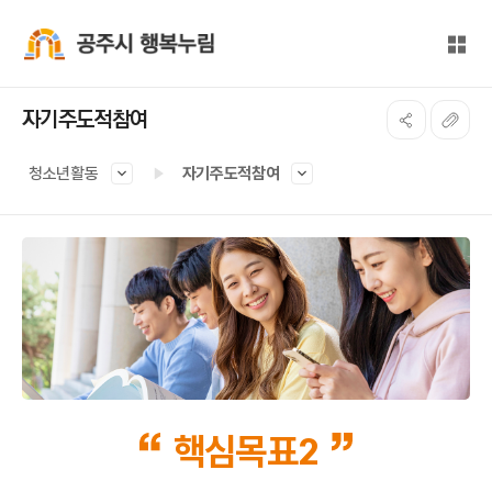
본문 바로가기
대메뉴 바로가기
전체
공주시 행복누림
자기주도적참여
청소년활동
자기주도적참여
핵심목표2