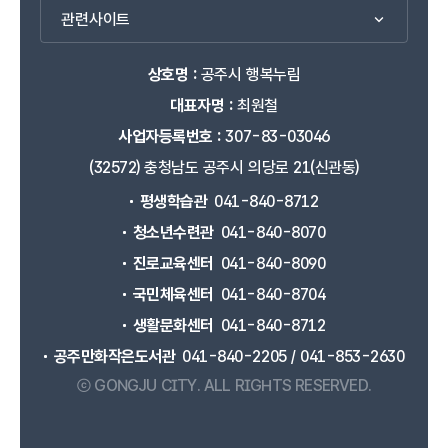
관련사이트
상호명 :
공주시 행복누림
대표자명 :
최원철
사업자등록번호 :
307-83-03046
(32572) 충청남도 공주시 의당로 21(신관동)
평생학습관
041-840-8712
청소년수련관
041-840-8070
진로교육센터
041-840-8090
국민체육센터
041-840-8704
생활문화센터
041-840-8712
공주만화작은도서관
041-840-2205 / 041-853-2630
ⓒ GONGJU CITY.
ALL RIGHTS RESERVED.