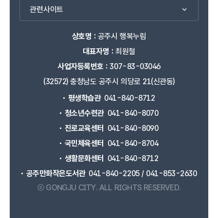
관련사이트
상호명 :
공주시 행복누림
대표자명 :
최원철
사업자등록번호 :
307-83-03046
(32572) 충청남도 공주시 의당로 21(신관동)
평생학습관
041-840-8712
청소년수련관
041-840-8070
진로교육센터
041-840-8090
국민체육센터
041-840-8704
생활문화센터
041-840-8712
공주만화작은도서관
041-840-2205 / 041-853-2630
ⓒ GONGJU CITY.
ALL RIGHTS RESERVED.