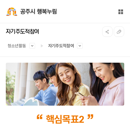
본문 바로가기
대메뉴 바로가기
전체
공주시 행복누림
자기주도적참여
청소년활동
자기주도적참여
핵심목표2