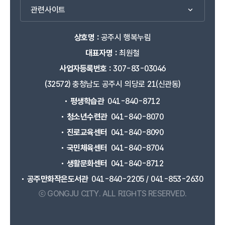
관련사이트
상호명 :
공주시 행복누림
대표자명 :
최원철
사업자등록번호 :
307-83-03046
(32572) 충청남도 공주시 의당로 21(신관동)
평생학습관
041-840-8712
청소년수련관
041-840-8070
진로교육센터
041-840-8090
국민체육센터
041-840-8704
생활문화센터
041-840-8712
공주만화작은도서관
041-840-2205 / 041-853-2630
ⓒ GONGJU CITY.
ALL RIGHTS RESERVED.