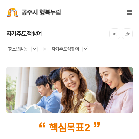
본문 바로가기
대메뉴 바로가기
전체
공주시 행복누림
자기주도적참여
청소년활동
자기주도적참여
핵심목표2