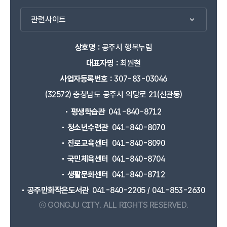
관련사이트
상호명 :
공주시 행복누림
대표자명 :
최원철
사업자등록번호 :
307-83-03046
(32572) 충청남도 공주시 의당로 21(신관동)
평생학습관
041-840-8712
청소년수련관
041-840-8070
진로교육센터
041-840-8090
국민체육센터
041-840-8704
생활문화센터
041-840-8712
공주만화작은도서관
041-840-2205 / 041-853-2630
ⓒ GONGJU CITY.
ALL RIGHTS RESERVED.