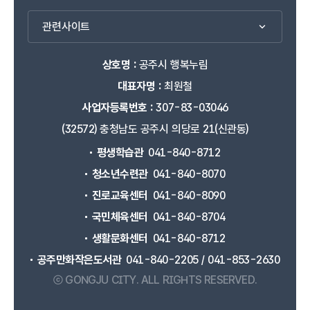
관련사이트
상호명 :
공주시 행복누림
대표자명 :
최원철
사업자등록번호 :
307-83-03046
(32572) 충청남도 공주시 의당로 21(신관동)
평생학습관
041-840-8712
청소년수련관
041-840-8070
진로교육센터
041-840-8090
국민체육센터
041-840-8704
생활문화센터
041-840-8712
공주만화작은도서관
041-840-2205 / 041-853-2630
ⓒ GONGJU CITY.
ALL RIGHTS RESERVED.