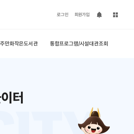
사이트맵
로그인
회원가입
팝업 열기
공주만화작은도서관
통합프로그램/시설대관조회
놀이터