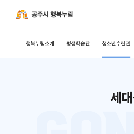
공주시 행복누림
행복누림소개
평생학습관
청소년수련관
세대