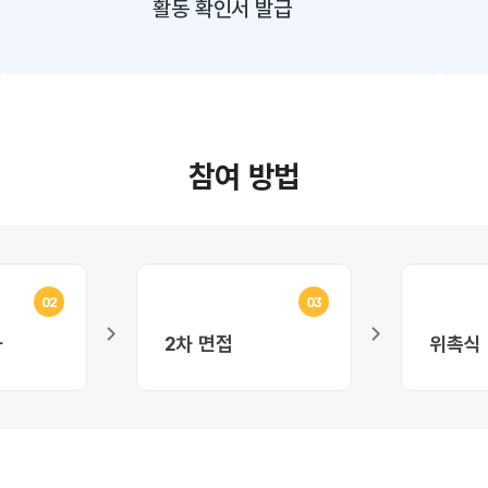
활동 확인서 발급
참여 방법
02
03
사
2차 면접
위촉식