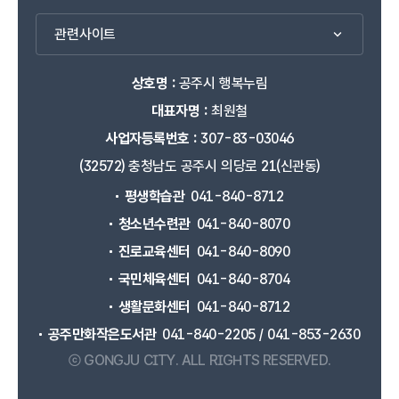
관련사이트
상호명 :
공주시 행복누림
대표자명 :
최원철
사업자등록번호 :
307-83-03046
(32572) 충청남도 공주시 의당로 21(신관동)
평생학습관
041-840-8712
청소년수련관
041-840-8070
진로교육센터
041-840-8090
국민체육센터
041-840-8704
생활문화센터
041-840-8712
공주만화작은도서관
041-840-2205 / 041-853-2630
ⓒ GONGJU CITY.
ALL RIGHTS RESERVED.