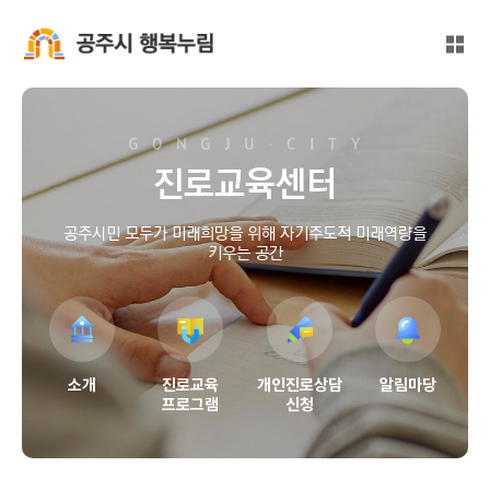
본문 바로가기
대메뉴 바로가기
전체
공주시 행복누림
진로교육센터
공주시민 모두가 미래희망을 위해 자기주도적 미래역량을
키우는 공간
소개
진로교육
개인진로상담
알림마당
프로그램
신청