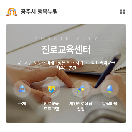
본문 바로가기
대메뉴 바로가기
전체
공주시 행복누림
진로교육센터
공주시민 모두가 미래희망을 위해 자기주도적 미래역량을
키우는 공간
소개
진로교육
개인진로상담
알림마당
프로그램
신청