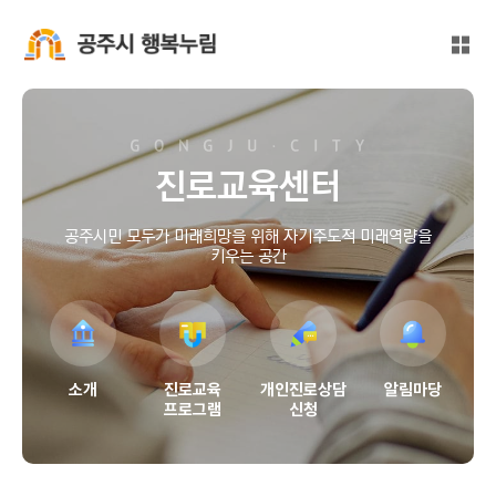
본문 바로가기
대메뉴 바로가기
전체
공주시 행복누림
진로교육센터
공주시민 모두가 미래희망을 위해 자기주도적 미래역량을
키우는 공간
소개
진로교육
개인진로상담
알림마당
프로그램
신청