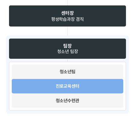
센터장
평생학습과장 겸직
팀장
청소년 팀장
청소년팀​
진로교육센터
청소년수련관