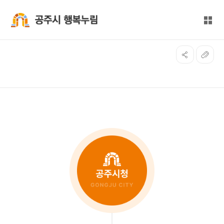
본문 바로가기
대메뉴 바로가기
전체
공주시 행복누림