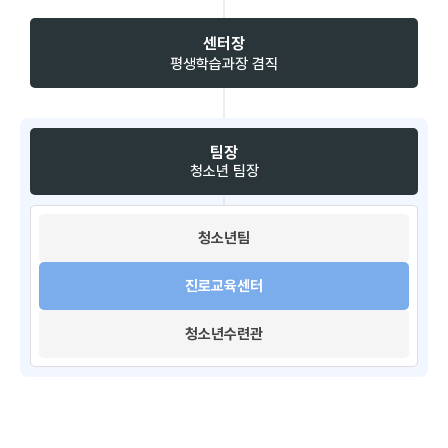
센터장
평생학습과장 겸직
팀장
청소년 팀장
청소년팀​
진로교육센터
청소년수련관