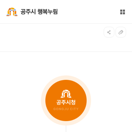
본문 바로가기
대메뉴 바로가기
전체
공주시 행복누림