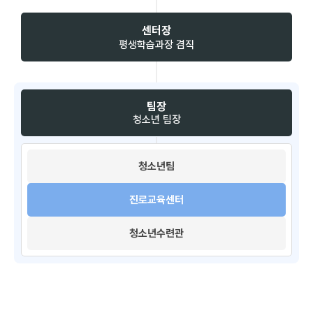
센터장
평생학습과장 겸직
팀장
청소년 팀장
청소년팀​
진로교육센터
청소년수련관