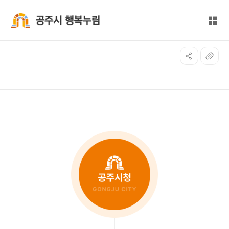
본문 바로가기
대메뉴 바로가기
전체
공주시 행복누림