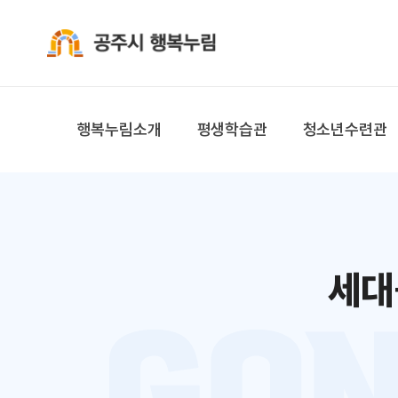
공주시 행복누림
행복누림소개
평생학습관
청소년수련관
세대