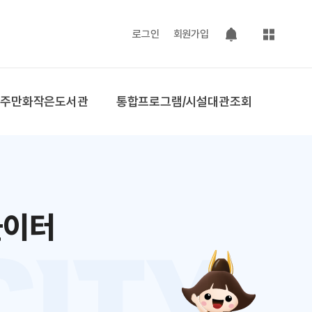
사이트맵
로그인
회원가입
팝업 열기
공주만화작은도서관
통합프로그램/시설대관조회
놀이터