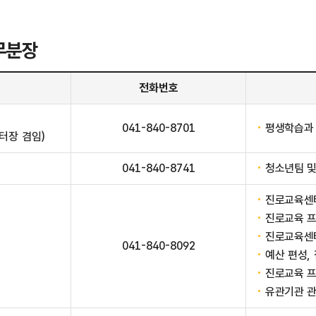
무분장
전화번호
041-840-8701
평생학습과
터장 겸임)
041-840-8741
청소년팀 
진로교육센터
진로교육 프
진로교육센터
041-840-8092
예산 편성,
진로교육 프
유관기관 관