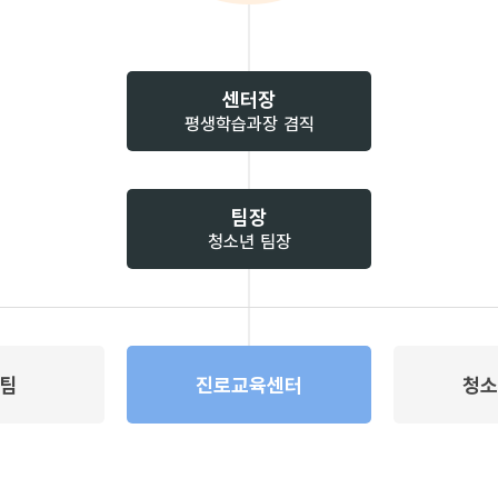
센터장
평생학습과장 겸직
팀장
청소년 팀장
팀​
진로교육센터
청소