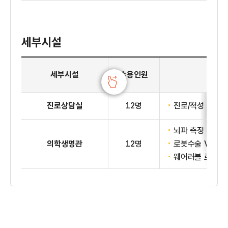
세부시설
1층 진로교육센터 세부시설
세부시설
수용인원
진로상담실
12명
진로/적성 검사 
뇌파 측정 및 원
의학생명관
12명
로봇수술 VR체
웨어러블 로봇 