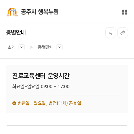
본문 바로가기
대메뉴 바로가기
전체
공주시 행복누림
층별안내
소개
층별안내
진로교육센터 운영시간
화요일~일요일 09:00 ~ 17:00
휴관일 : 월요일,
법정(대체) 공휴일