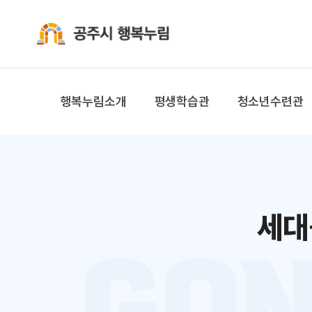
공주시 행복누림
행복누림소개
평생학습관
청소년수련관
세대