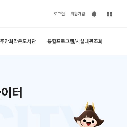
사이트맵
로그인
회원가입
팝업 열기
공주만화작은도서관
통합프로그램/시설대관조회
놀이터