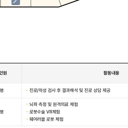
인원
활동내용
2명
진로/적성 검사 후 결과해석 및 진로 상담 제공
뇌파 측정 및 원격의료 체험
2명
로봇수술 VR체험
웨어러블 로봇 체험