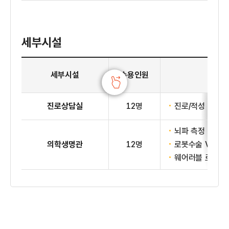
세부시설
1층 진로교육센터 세부시설
세부시설
수용인원
진로상담실
12명
진로/적성 검사 
뇌파 측정 및 원
의학생명관
12명
로봇수술 VR체
웨어러블 로봇 