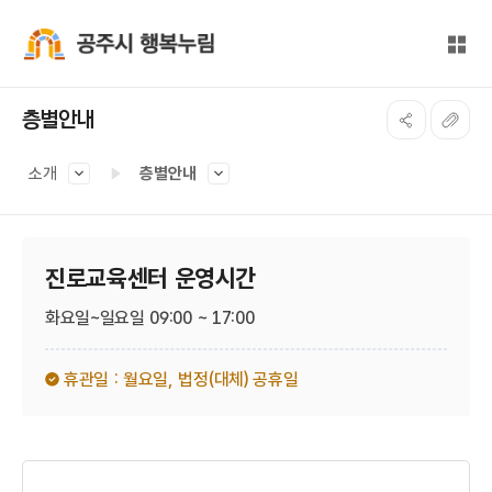
본문 바로가기
대메뉴 바로가기
전체
공주시 행복누림
층별안내
소개
층별안내
진로교육센터 운영시간
화요일~일요일 09:00 ~ 17:00
휴관일 : 월요일,
법정(대체) 공휴일