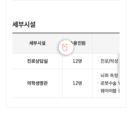
세부시설
1층 진로교육센터 세부시설
세부시설
수용인원
진로상담실
12명
진로/적성 검사 
뇌파 측정 및 원
의학생명관
12명
로봇수술 VR체
웨어러블 로봇 