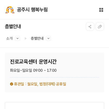
본문 바로가기
대메뉴 바로가기
전체
공주시 행복누림
층별안내
소개
층별안내
진로교육센터 운영시간
화요일~일요일 09:00 ~ 17:00
휴관일 : 월요일,
법정(대체) 공휴일