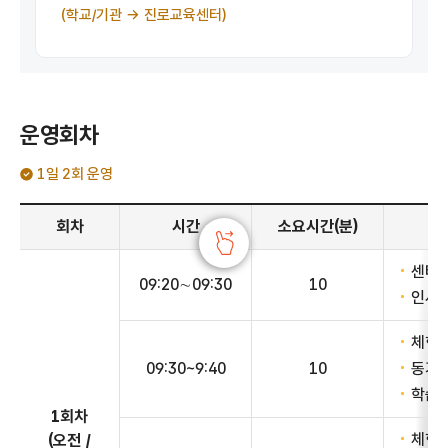
(학교/기관 → 진로교육센터)
운영회차
1일 2회 운영
운영회차안내 - 회차, 시간, 소요시간(분), 체험 내용 정보 제공
회차
시간
소요시간(분)
센터 
09:20∼09:30
10
인사 
체험관
09:30~9:40
10
동기유
학습내
1회차
체험 
(오전 /