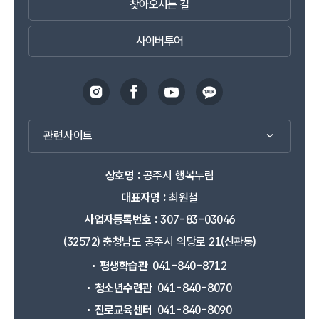
찾아오시는 길
사이버투어
관련사이트
상호명 :
공주시 행복누림
대표자명 :
최원철
사업자등록번호 :
307-83-03046
(32572) 충청남도 공주시 의당로 21(신관동)
평생학습관
041-840-8712
청소년수련관
041-840-8070
진로교육센터
041-840-8090