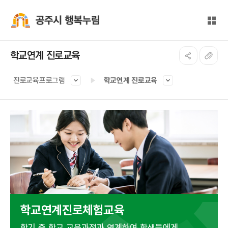
본문 바로가기
대메뉴 바로가기
전체
공주시 행복누림
학교연계 진로교육
진로교육프로그램
학교연계 진로교육
학교연계진로체험교육
학기 중 학교 교육과정과 연계하여 학생들에게