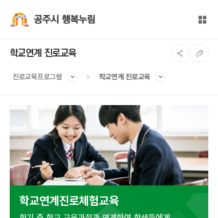
본문 바로가기
대메뉴 바로가기
전체
공주시 행복누림
학교연계 진로교육
진로교육프로그램
학교연계 진로교육
학교연계진로체험교육
학기 중 학교 교육과정과 연계하여 학생들에게