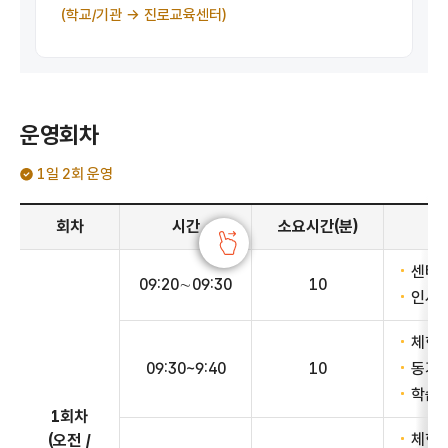
(학교/기관 → 진로교육센터)
운영회차
1일 2회 운영
운영회차안내 - 회차, 시간, 소요시간(분), 체험 내용 정보 제공
회차
시간
소요시간(분)
센터 
09:20∼09:30
10
인사 
체험관
09:30~9:40
10
동기유
학습내
1회차
체험 
(오전 /