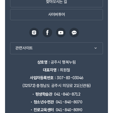
찾아오시는 길
사이버투어
관련사이트
상호명 :
공주시 행복누림
대표자명 :
최원철
사업자등록번호 :
307-83-03046
(32572) 충청남도 공주시 의당로 21(신관동)
평생학습관
041-840-8712
청소년수련관
041-840-8070
진로교육센터
041-840-8090