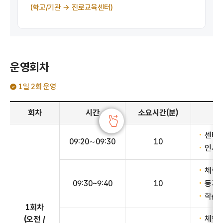
(학교/기관 → 진로교육센터)
운영회차
1일 2회 운영
운영회차안내 - 회차, 시간, 소요시간(분), 체험 내용 정보 제공
회차
시간
소요시간(분)
센터 
09:20∼09:30
10
인사 
체험관
09:30~9:40
10
동기유
학습내
1회차
체험 
(오전 /