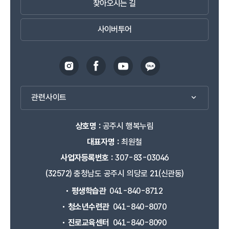
찾아오시는 길
사이버투어
관련사이트
상호명 :
공주시 행복누림
대표자명 :
최원철
사업자등록번호 :
307-83-03046
(32572) 충청남도 공주시 의당로 21(신관동)
평생학습관
041-840-8712
청소년수련관
041-840-8070
진로교육센터
041-840-8090