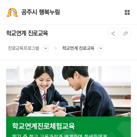
본문 바로가기
대메뉴 바로가기
전체
공주시 행복누림
학교연계 진로교육
진로교육프로그램
학교연계 진로교육
학교연계진로체험교육
학기 중 학교 교육과정과 연계하여 학생들에게