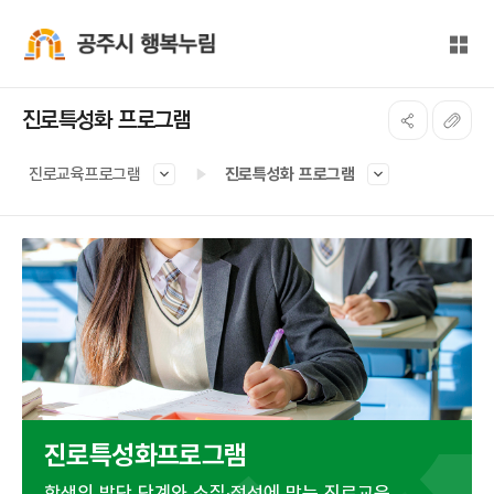
본문 바로가기
대메뉴 바로가기
전체
공주시 행복누림
진로특성화 프로그램
진로교육프로그램
진로특성화 프로그램
진로특성화프로그램
학생의 발단 단계와 소질·적성에 맞는 진로교육