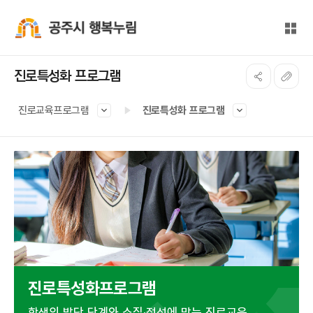
본문 바로가기
대메뉴 바로가기
전체
공주시 행복누림
진로특성화 프로그램
진로교육프로그램
진로특성화 프로그램
진로특성화프로그램
학생의 발단 단계와 소질·적성에 맞는 진로교육