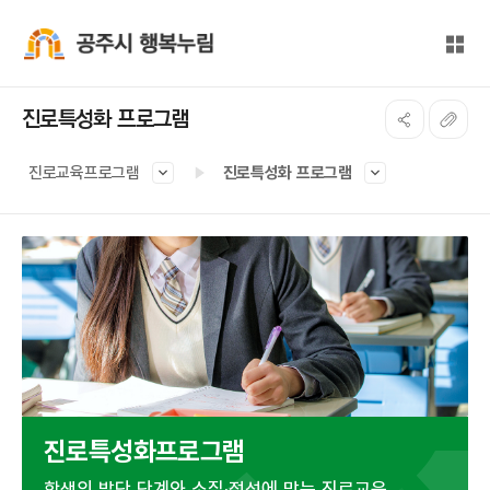
본문 바로가기
대메뉴 바로가기
전체
공주시 행복누림
진로특성화 프로그램
진로교육프로그램
진로특성화 프로그램
진로특성화프로그램
학생의 발단 단계와 소질·적성에 맞는 진로교육