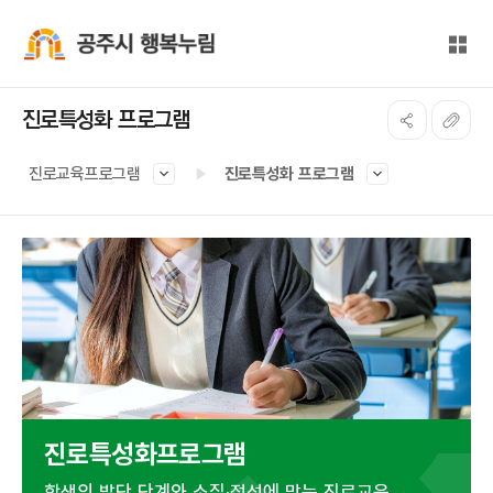
본문 바로가기
대메뉴 바로가기
전체
공주시 행복누림
진로특성화 프로그램
진로교육프로그램
진로특성화 프로그램
진로특성화프로그램
학생의 발단 단계와 소질·적성에 맞는 진로교육