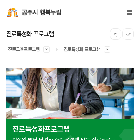
본문 바로가기
대메뉴 바로가기
전체
공주시 행복누림
진로특성화 프로그램
진로교육프로그램
진로특성화 프로그램
진로특성화프로그램
학생의 발단 단계와 소질·적성에 맞는 진로교육