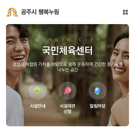
본문 바로가기
대메뉴 바로가기
전체
공주시 행복누림
국민체육센터
경쟁과 화합의 가치를 바탕으로 함께 운동하며 건강한 즐거움을
나누는 공간
시설안내
시설대관
알림마당
신청