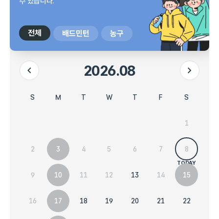
수 있습니다.
전체
배드민턴
농구
2026.08
이전 달
다음 달
시설 예약현황 달력입니다.
일요일
목요일
금요일
토요일
월요일
화요일
수요일
S
T
F
S
M
T
W
1
2
6
7
8
3
4
5
9
13
14
15
10
11
12
16
20
21
22
17
18
19