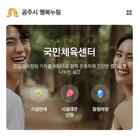
본문 바로가기
대메뉴 바로가기
전체
공주시 행복누림
국민체육센터
경쟁과 화합의 가치를 바탕으로 함께 운동하며 건강한 즐거움을
나누는 공간
시설안내
시설대관
알림마당
신청