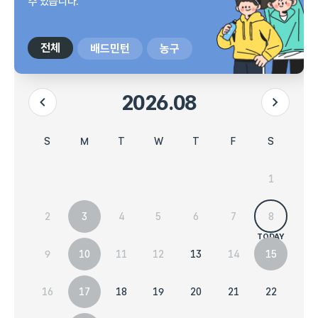
수 있습니다.
전체
배드민턴
농구
2026.08
이전 달
다음 달
시설 예약현황 달력입니다.
일요일
목요일
금요일
토요일
월요일
화요일
수요일
S
T
F
S
M
T
W
1
2
6
7
8
3
4
5
9
13
14
15
10
11
12
16
20
21
22
17
18
19