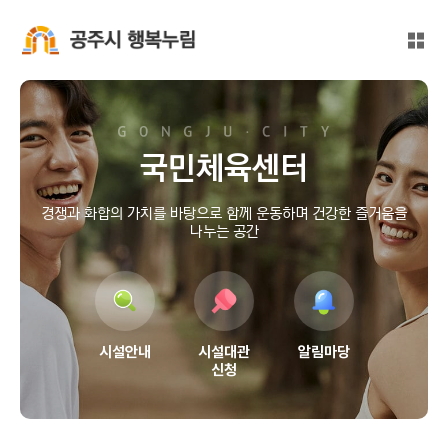
본문 바로가기
대메뉴 바로가기
전체
공주시 행복누림
국민체육센터
경쟁과 화합의 가치를 바탕으로 함께 운동하며 건강한 즐거움을
나누는 공간
시설안내
시설대관
알림마당
신청