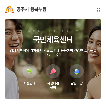
본문 바로가기
대메뉴 바로가기
전체
공주시 행복누림
국민체육센터
경쟁과 화합의 가치를 바탕으로 함께 운동하며 건강한 즐거움을
나누는 공간
시설안내
시설대관
알림마당
신청