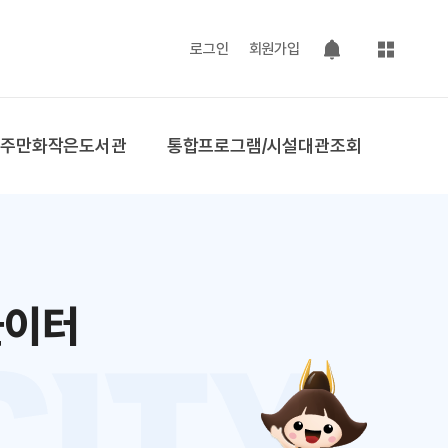
사이트맵
로그인
회원가입
팝업 열기
공주만화작은도서관
통합프로그램/시설대관조회
놀이터