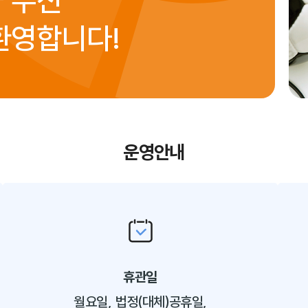
아 주신
환영합니다!
운영안내
휴관일
월요일, 법정(대체)공휴일,