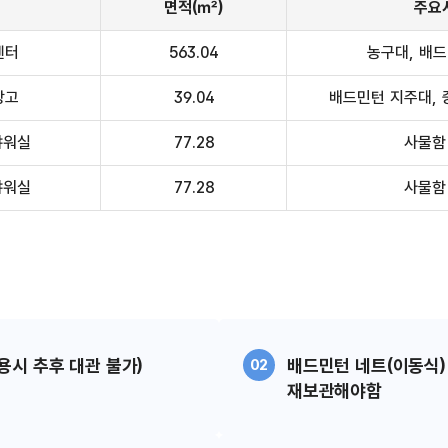
면적(㎡)
주요
센터
563.04
농구대, 배드
창고
39.04
배드민턴 지주대, 
샤워실
77.28
사물함
샤워실
77.28
사물함
용시 추후 대관 불가)
배드민턴 네트(이동식)
02
재보관해야함​