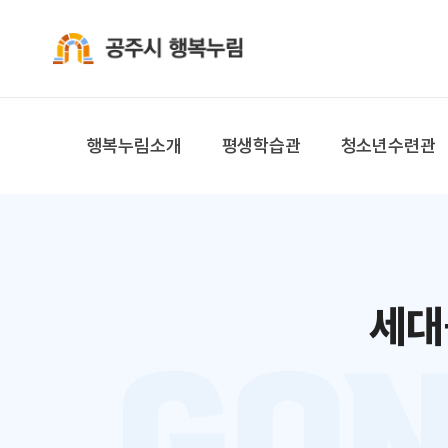
공주시 행복누림
행복누림소개
평생학습관
청소년수련관
세대